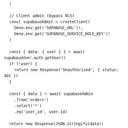
  )

  // Client admin (bypass RLS)

  const supabaseAdmin = createClient(

    Deno.env.get('SUPABASE_URL')!,

    Deno.env.get('SUPABASE_SERVICE_ROLE_KEY')!

  )

  const { data: { user } } = await 
supabaseUser.auth.getUser()

  if (!user) {

    return new Response('Unauthorized', { status: 
401 })

  }

  const { data } = await supabaseAdmin

    .from('orders')

    .select('*')

    .eq('user_id', user.id)

  return new Response(JSON.stringify(data))
