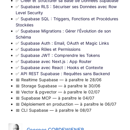
✅
Créer et Structurer sa Base de Données Supabase
✅
Supabase RLS : Sécuriser ses Données avec Row
Level Security
✅
Supabase SQL : Triggers, Fonctions et Procédures
Stockées
✅
Supabase Migrations : Gérer l’Évolution de son
Schéma
✅
Supabase Auth : Email, OAuth et Magic Links
✅
Supabase Rôles et Permissions
✅
Supabase JWT : Comprendre les Tokens
✅
Supabase avec Next.js : App Router
✅
Supabase avec React : Hooks et Contexte
✅
API REST Supabase : Requêtes sans Backend
📅 Realtime Supabase — à paraître le 28/06
📅 Storage Supabase — à paraître le 30/06
📅 Vector & pgvector — à paraître le 02/07
📅 Supabase MCP — à paraître le 04/07
📅 Déploiement en production — à paraître le 06/07
📅 CLI Supabase — à paraître le 08/07