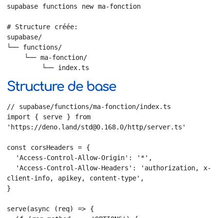
supabase functions new ma-fonction

# Structure créée:

supabase/

└── functions/

    └── ma-fonction/

        └── index.ts
Structure de base
// supabase/functions/ma-fonction/index.ts

import { serve } from 
'https://deno.land/std@0.168.0/http/server.ts'

const corsHeaders = {

  'Access-Control-Allow-Origin': '*',

  'Access-Control-Allow-Headers': 'authorization, x-
client-info, apikey, content-type',

}

serve(async (req) => {
