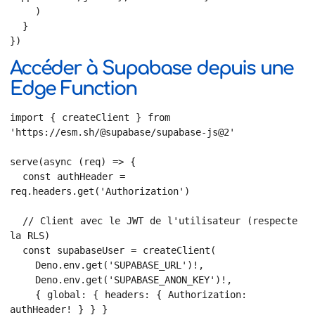
    )

  }

})
Accéder à Supabase depuis une
Edge Function
import { createClient } from 
'https://esm.sh/@supabase/supabase-js@2'

serve(async (req) => {

  const authHeader = 
req.headers.get('Authorization')

  // Client avec le JWT de l'utilisateur (respecte 
la RLS)

  const supabaseUser = createClient(

    Deno.env.get('SUPABASE_URL')!,

    Deno.env.get('SUPABASE_ANON_KEY')!,

    { global: { headers: { Authorization: 
authHeader! } } }
