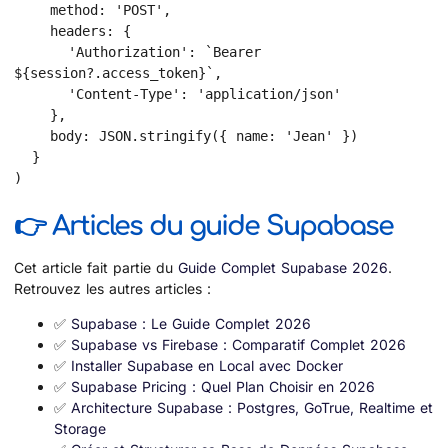
    method: 'POST',

    headers: {

      'Authorization': `Bearer 
${session?.access_token}`,

      'Content-Type': 'application/json'

    },

    body: JSON.stringify({ name: 'Jean' })

  }

)
👉 Articles du guide Supabase
Cet article fait partie du
Guide Complet Supabase 2026
.
Retrouvez les autres articles :
✅
Supabase : Le Guide Complet 2026
✅
Supabase vs Firebase : Comparatif Complet 2026
✅
Installer Supabase en Local avec Docker
✅
Supabase Pricing : Quel Plan Choisir en 2026
✅
Architecture Supabase : Postgres, GoTrue, Realtime et
Storage