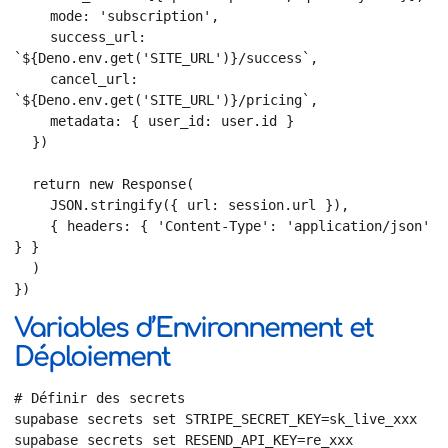
    mode: 'subscription',

    success_url: 
`${Deno.env.get('SITE_URL')}/success`,

    cancel_url: 
`${Deno.env.get('SITE_URL')}/pricing`,

    metadata: { user_id: user.id }

  })

  return new Response(

    JSON.stringify({ url: session.url }),

    { headers: { 'Content-Type': 'application/json' 
} }

  )

})
Variables d’Environnement et
Déploiement
# Définir des secrets

supabase secrets set STRIPE_SECRET_KEY=sk_live_xxx

supabase secrets set RESEND_API_KEY=re_xxx
