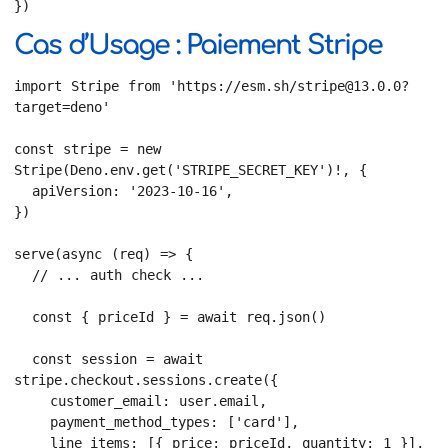
})
Cas d’Usage : Paiement Stripe
import Stripe from 'https://esm.sh/stripe@13.0.0?
target=deno'

const stripe = new 
Stripe(Deno.env.get('STRIPE_SECRET_KEY')!, {

  apiVersion: '2023-10-16',

})

serve(async (req) => {

  // ... auth check ...

  const { priceId } = await req.json()

  const session = await 
stripe.checkout.sessions.create({

    customer_email: user.email,

    payment_method_types: ['card'],

    line_items: [{ price: priceId, quantity: 1 }],
