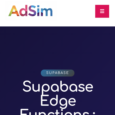
SUPABASE
Supabase
Edge