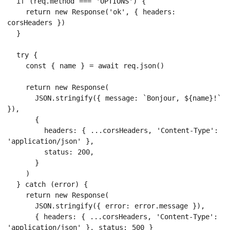
  if (req.method === 'OPTIONS') {

    return new Response('ok', { headers: 
corsHeaders })

  }

  try {

    const { name } = await req.json()

    return new Response(

      JSON.stringify({ message: `Bonjour, ${name}!` 
}),

      {

        headers: { ...corsHeaders, 'Content-Type': 
'application/json' },

        status: 200,

      }

    )

  } catch (error) {

    return new Response(

      JSON.stringify({ error: error.message }),

      { headers: { ...corsHeaders, 'Content-Type': 
'application/json' }, status: 500 }
