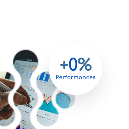
+
0
%
Performances