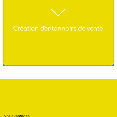
Élaboration d'entonnoirs de vente pour guider vos
prospects à travers le processus d'achat de manière
fluide et efficace.​
Création d'entonnoirs de vente ​
Nos avantages