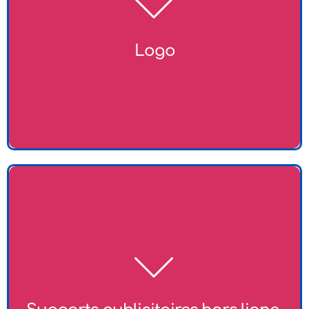
capturent l'essence de votre entreprise. Un bon logo
est un élément clé de votre identité visuelle et aide à
établir une connexion avec votre audience.
Logo​
Réalisation de supports publicitaires variés, tels que
des brochures, des affiches et des flyers, pour
promouvoir votre entreprise dans le monde physique.
Ces supports visuels sont essentiels pour attirer
l'attention et générer des leads.