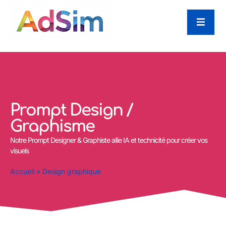
Prompt Design /
Graphisme
Notre Prompt Designer & Graphiste allie IA et technicité pour créer vos
visuels
Accueil
»
Design graphique