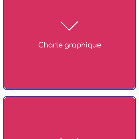
Élaboration d'une charte graphique cohérente qui
définit les couleurs, les typographies et les éléments
visuels à utiliser dans toutes vos communications.
Cela assure l'harmonie visuelle et renforce la
reconnaissance de votre marque.
Charte graphique​
Conception de logos uniques et mémorables qui