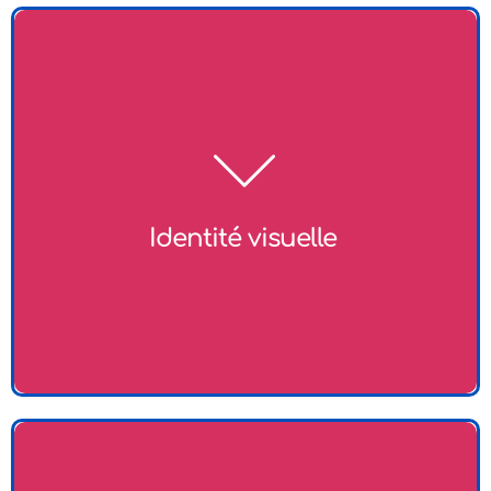
Création et développement d'une identité visuelle
forte pour votre marque, incluant des éléments
distinctifs qui reflètent vos valeurs et votre mission.
Cette identité vous aide à vous démarquer dans un
marché concurrentiel.​
Identité visuelle ​