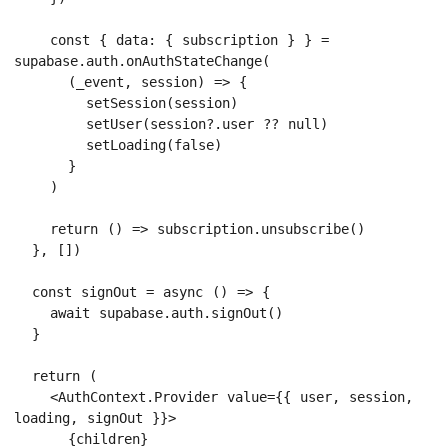
    const { data: { subscription } } = 
supabase.auth.onAuthStateChange(

      (_event, session) => {

        setSession(session)

        setUser(session?.user ?? null)

        setLoading(false)

      }

    )

    return () => subscription.unsubscribe()

  }, [])

  const signOut = async () => {

    await supabase.auth.signOut()

  }

  return (

    <AuthContext.Provider value={{ user, session, 
loading, signOut }}>

      {children}
