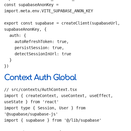
const supabaseAnonKey = 
import.meta.env.VITE_SUPABASE_ANON_KEY

export const supabase = createClient(supabaseUrl, 
supabaseAnonKey, {

  auth: {

    autoRefreshToken: true,

    persistSession: true,

    detectSessionInUrl: true

  }

})
Context Auth Global
// src/contexts/AuthContext.tsx

import { createContext, useContext, useEffect, 
useState } from 'react'

import type { Session, User } from 
'@supabase/supabase-js'

import { supabase } from '@/lib/supabase'
