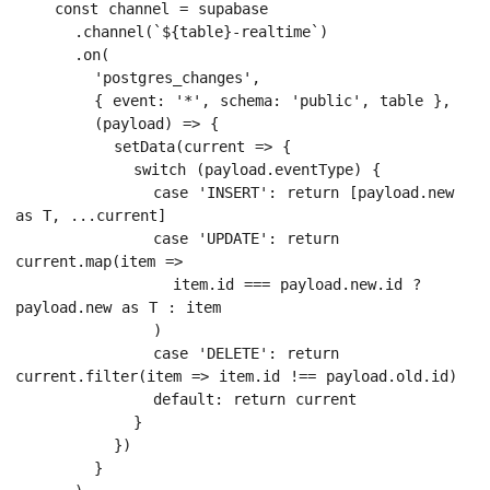
    const channel = supabase

      .channel(`${table}-realtime`)

      .on(

        'postgres_changes',

        { event: '*', schema: 'public', table },

        (payload) => {

          setData(current => {

            switch (payload.eventType) {

              case 'INSERT': return [payload.new 
as T, ...current]

              case 'UPDATE': return 
current.map(item =>

                item.id === payload.new.id ? 
payload.new as T : item

              )

              case 'DELETE': return 
current.filter(item => item.id !== payload.old.id)

              default: return current

            }

          })

        }
