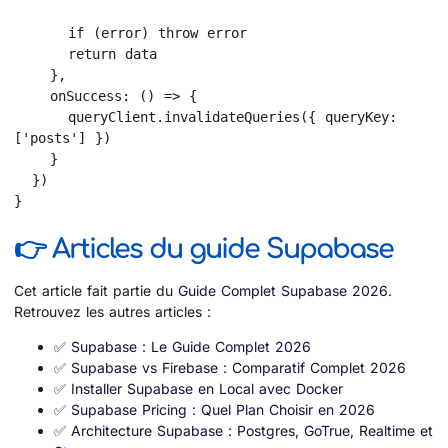
      if (error) throw error

      return data

    },

    onSuccess: () => {

      queryClient.invalidateQueries({ queryKey: 
['posts'] })

    }

  })

}
👉 Articles du guide Supabase
Cet article fait partie du
Guide Complet Supabase 2026
.
Retrouvez les autres articles :
✅
Supabase : Le Guide Complet 2026
✅
Supabase vs Firebase : Comparatif Complet 2026
✅
Installer Supabase en Local avec Docker
✅
Supabase Pricing : Quel Plan Choisir en 2026
✅
Architecture Supabase : Postgres, GoTrue, Realtime et