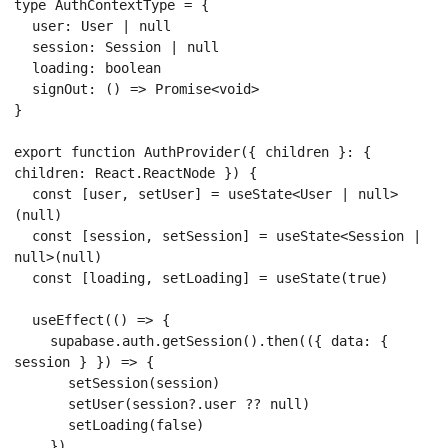
type AuthContextType = {

  user: User | null

  session: Session | null

  loading: boolean

  signOut: () => Promise<void>

}

export function AuthProvider({ children }: { 
children: React.ReactNode }) {

  const [user, setUser] = useState<User | null>
(null)

  const [session, setSession] = useState<Session | 
null>(null)

  const [loading, setLoading] = useState(true)

  useEffect(() => {

    supabase.auth.getSession().then(({ data: { 
session } }) => {

      setSession(session)

      setUser(session?.user ?? null)

      setLoading(false)

    })
