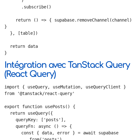
      )

      .subscribe()

    return () => { supabase.removeChannel(channel) 
}

  }, [table])

  return data

}
Intégration avec TanStack Query
(React Query)
import { useQuery, useMutation, useQueryClient } 
from '@tanstack/react-query'

export function usePosts() {

  return useQuery({

    queryKey: ['posts'],

    queryFn: async () => {

      const { data, error } = await supabase

        .from('posts')
