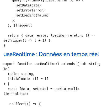
    queryFn().then(({ data, error }) => {

      setData(data)

      setError(error)

      setLoading(false)

    })

  }, [trigger])

  return { data, error, loading, refetch: () => 
setTrigger(t => t + 1) }

}
useRealtime : Données en temps réel
export function useRealtime<T extends { id: string 
}>(

  table: string,

  initialData: T[] = []

) {

  const [data, setData] = useState<T[]>
(initialData)

  useEffect(() => {
