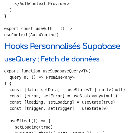
    </AuthContext.Provider>

  )

}

export const useAuth = () => 
useContext(AuthContext)
Hooks Personnalisés Supabase
useQuery : Fetch de données
export function useSupabaseQuery<T>(

  queryFn: () => Promise<any>

) {

  const [data, setData] = useState<T | null>(null)

  const [error, setError] = useState<any>(null)

  const [loading, setLoading] = useState(true)

  const [trigger, setTrigger] = useState(0)

  useEffect(() => {

    setLoading(true)
