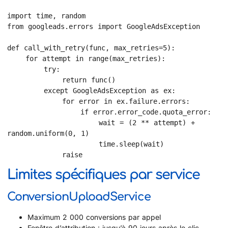
import time, random

from googleads.errors import GoogleAdsException

def call_with_retry(func, max_retries=5):

    for attempt in range(max_retries):

        try:

            return func()

        except GoogleAdsException as ex:

            for error in ex.failure.errors:

                if error.error_code.quota_error:

                    wait = (2 ** attempt) + 
random.uniform(0, 1)

                    time.sleep(wait)

            raise
Limites spécifiques par service
ConversionUploadService
Maximum 2 000 conversions par appel
Fenêtre d’attribution : jusqu’à 90 jours après le clic