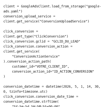
client = GoogleAdsClient.load_from_storage("google-
ads.yaml")

conversion_upload_service = 
client.get_service("ConversionUploadService")

click_conversion = 
client.get_type("ClickConversion")

click_conversion.gclid = "GCLID_DU_LEAD"

click_conversion.conversion_action = 
client.get_service(

    "ConversionActionService"

).conversion_action_path(

    customer_id="VOTRE_CLIENT_ID",

    conversion_action_id="ID_ACTION_CONVERSION"

)

conversion_datetime = datetime(2026, 5, 1, 14, 30, 
0, tzinfo=timezone.utc)

click_conversion.conversion_date_time = 
conversion_datetime.strftime(

    "%Y-%m-%d %H:%M:%S+00:00"
