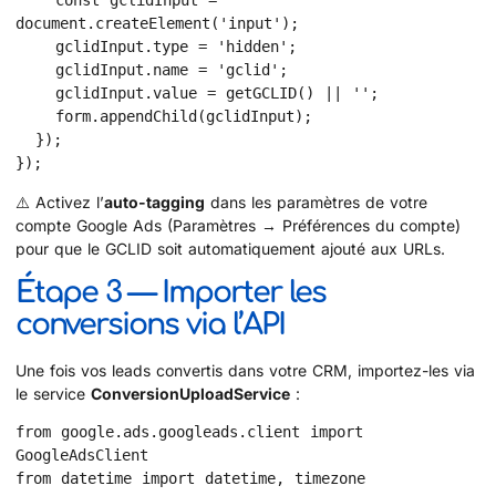
    const gclidInput = 
document.createElement('input');

    gclidInput.type = 'hidden';

    gclidInput.name = 'gclid';

    gclidInput.value = getGCLID() || '';

    form.appendChild(gclidInput);

  });

});
⚠️ Activez l’
auto-tagging
dans les paramètres de votre
compte Google Ads (Paramètres → Préférences du compte)
pour que le GCLID soit automatiquement ajouté aux URLs.
Étape 3 — Importer les
conversions via l’API
Une fois vos leads convertis dans votre CRM, importez-les via
le service
ConversionUploadService
:
from google.ads.googleads.client import 
GoogleAdsClient

from datetime import datetime, timezone
