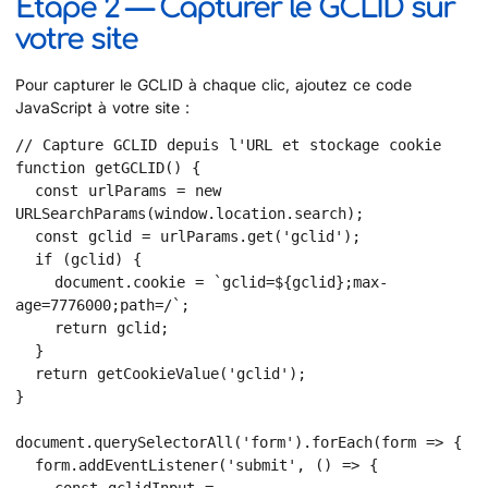
Étape 2 — Capturer le GCLID sur
votre site
Pour capturer le GCLID à chaque clic, ajoutez ce code
JavaScript à votre site :
// Capture GCLID depuis l'URL et stockage cookie

function getGCLID() {

  const urlParams = new 
URLSearchParams(window.location.search);

  const gclid = urlParams.get('gclid');

  if (gclid) {

    document.cookie = `gclid=${gclid};max-
age=7776000;path=/`;

    return gclid;

  }

  return getCookieValue('gclid');

}

document.querySelectorAll('form').forEach(form => {

  form.addEventListener('submit', () => {
