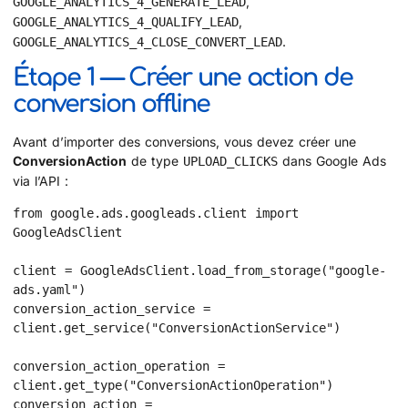
,
GOOGLE_ANALYTICS_4_GENERATE_LEAD
,
GOOGLE_ANALYTICS_4_QUALIFY_LEAD
.
GOOGLE_ANALYTICS_4_CLOSE_CONVERT_LEAD
Étape 1 — Créer une action de
conversion offline
Avant d’importer des conversions, vous devez créer une
ConversionAction
de type
dans Google Ads
UPLOAD_CLICKS
via l’API :
from google.ads.googleads.client import 
GoogleAdsClient

client = GoogleAdsClient.load_from_storage("google-
ads.yaml")

conversion_action_service = 
client.get_service("ConversionActionService")

conversion_action_operation = 
client.get_type("ConversionActionOperation")

conversion_action = 