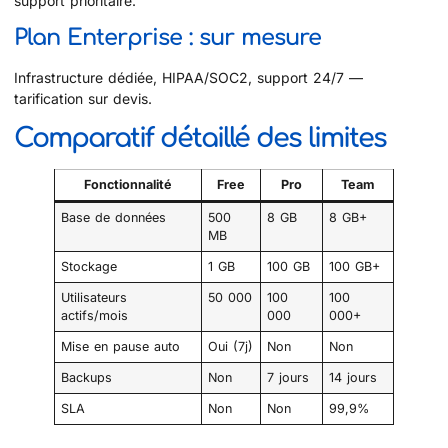
support prioritaire.
Plan Enterprise : sur mesure
Infrastructure dédiée, HIPAA/SOC2, support 24/7 —
tarification sur devis.
Comparatif détaillé des limites
Fonctionnalité
Free
Pro
Team
Base de données
500
8 GB
8 GB+
MB
Stockage
1 GB
100 GB
100 GB+
Utilisateurs
50 000
100
100
actifs/mois
000
000+
Mise en pause auto
Oui (7j)
Non
Non
Backups
Non
7 jours
14 jours
SLA
Non
Non
99,9%