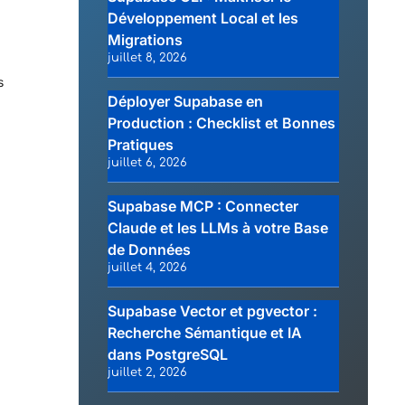
Développement Local et les
Migrations
juillet 8, 2026
s
Déployer Supabase en
Production : Checklist et Bonnes
Pratiques
juillet 6, 2026
Supabase MCP : Connecter
Claude et les LLMs à votre Base
de Données
juillet 4, 2026
Supabase Vector et pgvector :
Recherche Sémantique et IA
dans PostgreSQL
juillet 2, 2026