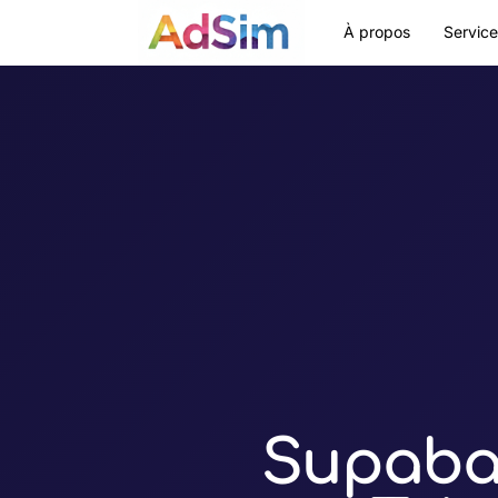
À propos
Servic
Supabas