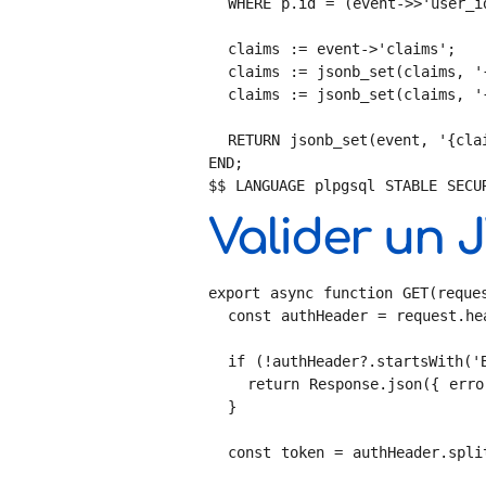
  WHERE p.id = (event->>'user_id')::UUID;

  claims := event->'claims';

  claims := jsonb_set(claims, '{subscription}', to_jsonb(subscription_tier));

  claims := jsonb_set(claims, '{org_id}', to_jsonb(org_id::TEXT));

  RETURN jsonb_set(event, '{claims}', claims);

END;

$$ LANGUAGE plpgsql STABLE SECU
Valider un 
export async function GET(reques
  const authHeader = request.headers.get('Authorization')

  if (!authHeader?.startsWith('Bearer ')) {

    return Response.json({ error: 'Non autorisé' }, { status: 401 })

  }

  const token = authHeader.split(' ')[1]
