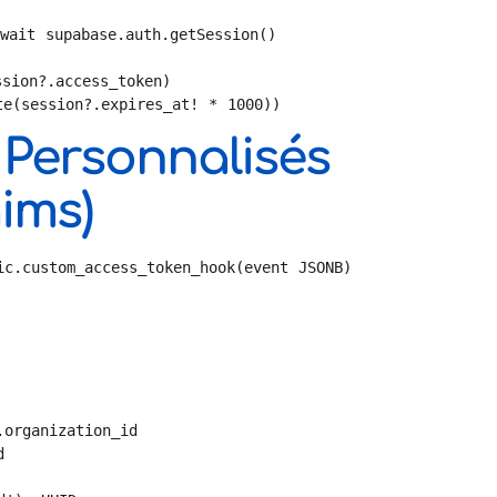
wait supabase.auth.getSession()

sion?.access_token)

te(session?.expires_at! * 1000))
Personnalisés
ims)
c.custom_access_token_hook(event JSONB)
