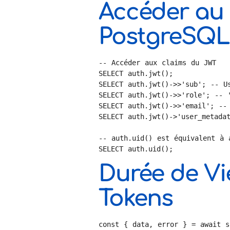
Accéder au
PostgreSQL
-- Accéder aux claims du JWT

SELECT auth.jwt();

SELECT auth.jwt()->>'sub'; -- Us
SELECT auth.jwt()->>'role'; -- '
SELECT auth.jwt()->>'email'; -- 
SELECT auth.jwt()->'user_metadat
-- auth.uid() est équivalent à a
SELECT auth.uid();
Durée de Vi
Tokens
const { data, error } = await su