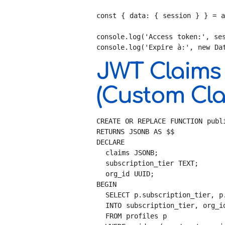
const { data: { session } } = a
console.log('Access token:', ses
console.log('Expire à:', new Da
JWT Claims 
(Custom Cla
CREATE OR REPLACE FUNCTION publi
RETURNS JSONB AS $$

DECLARE

  claims JSONB;

  subscription_tier TEXT;

  org_id UUID;

BEGIN

  SELECT p.subscription_tier, p.organization_id 

  INTO subscription_tier, org_id

  FROM profiles p
