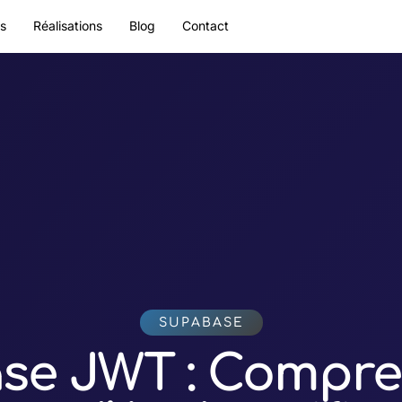
es
Réalisations
Blog
Contact
SUPABASE
e JWT : Compre