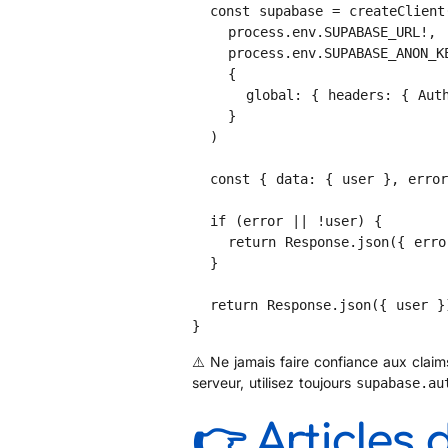
  const supabase = createClient(

    process.env.SUPABASE_URL!,

    process.env.SUPABASE_ANON_KEY!,

    {

      global: { headers: { Authorization: `Bearer ${token}` } }

    }

  )

  const { data: { user }, error } = await supabase.auth.getUser()

  if (error || !user) {

    return Response.json({ error: 'Token invalide' }, { status: 401 })

  }

  return Response.json({ user })

}
⚠️ Ne jamais faire confiance aux claims
serveur, utilisez toujours
supabase.au
👉 Articles