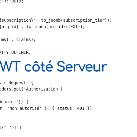
RITY DEFINER;
JWT côté Serveur
t: Request) {
