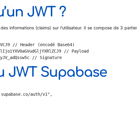
u’un JWT ?
s informations (claims) sur l’utilisateur. Il se compose de 3 partie
VCJ9 // Header (encodé Base64)

lIjoiYXV0aGVudGljYXRlZCJ9 // Payload

6yJV_adQssw5c // Signature
du JWT Supabase