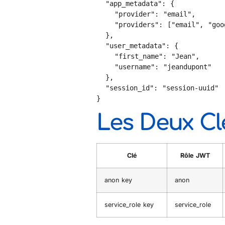
  "app_metadata": {

    "provider": "email",

    "providers": ["email", "google"]

  },

  "user_metadata": {

    "first_name": "Jean",

    "username": "jeandupont"

  },

  "session_id": "session-uuid"

}
Les Deux C
Clé
Rôle JWT
anon key
anon
service_role key
service_role