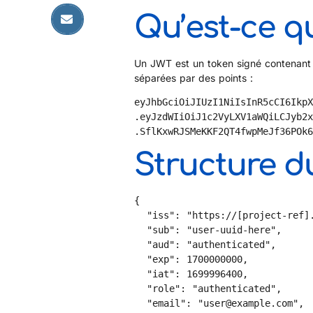
Qu’est-ce q
Un JWT est un token signé contenant de
séparées par des points :
eyJhbGciOiJIUzI1NiIsInR5cCI6IkpX
.eyJzdWIiOiJ1c2VyLXV1aWQiLCJyb2x
.SflKxwRJSMeKKF2QT4fwpMeJf36POk
Structure 
{

  "iss": "https://[project-ref].supabase.co/auth/v1",

  "sub": "user-uuid-here",

  "aud": "authenticated",

  "exp": 1700000000,

  "iat": 1699996400,

  "role": "authenticated",

  "email": "user@example.com",
