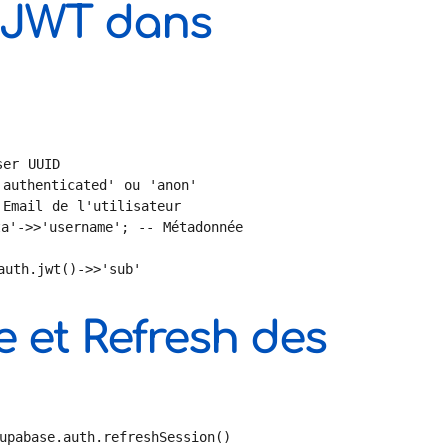
 JWT dans
er UUID

authenticated' ou 'anon'

Email de l'utilisateur

a'->>'username'; -- Métadonnée

uth.jwt()->>'sub'

e et Refresh des
pabase.auth.refreshSession()
