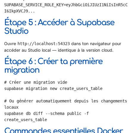
SUPABASE_SERVICE_ROLE_KEY=eyJhbGciOiJIUzI1NiIsInR5cC
I6IkpXVCJ9...
Étape 5 : Accéder à Supabase
Studio
Ouvre
dans ton navigateur pour
http://localhost:54323
accéder au Studio local — identique à la version cloud.
Étape 6 : Créer ta première
migration
# Créer une migration vide

supabase migration new create_users_table

# Ou générer automatiquement depuis les changements 
locaux

supabase db diff --schema public -f 
create_users_table
Commandes essentielles Docker