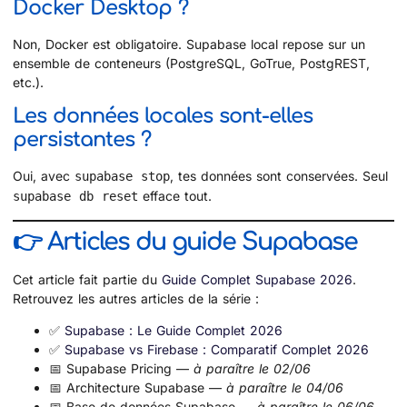
Docker Desktop ?
Non, Docker est obligatoire. Supabase local repose sur un
ensemble de conteneurs (PostgreSQL, GoTrue, PostgREST,
etc.).
Les données locales sont-elles
persistantes ?
Oui, avec
, tes données sont conservées. Seul
supabase stop
efface tout.
supabase db reset
👉 Articles du guide Supabase
Cet article fait partie du
Guide Complet Supabase 2026
.
Retrouvez les autres articles de la série :
✅
Supabase : Le Guide Complet 2026
✅
Supabase vs Firebase : Comparatif Complet 2026
📅 Supabase Pricing —
à paraître le 02/06
📅 Architecture Supabase —
à paraître le 04/06
📅 Base de données Supabase —
à paraître le 06/06