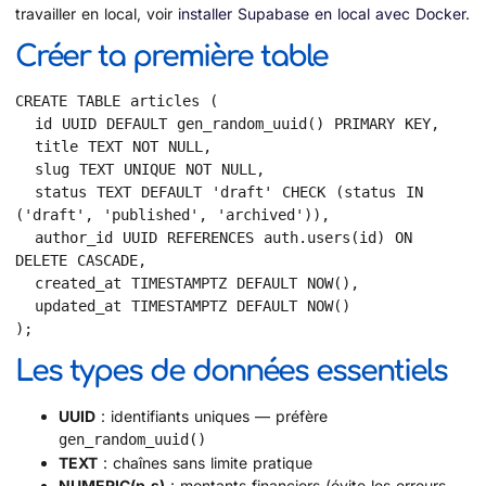
travailler en local, voir
installer Supabase en local avec Docker
.
Créer ta première table
CREATE TABLE articles (

  id UUID DEFAULT gen_random_uuid() PRIMARY KEY,

  title TEXT NOT NULL,

  slug TEXT UNIQUE NOT NULL,

  status TEXT DEFAULT 'draft' CHECK (status IN 
('draft', 'published', 'archived')),

  author_id UUID REFERENCES auth.users(id) ON 
DELETE CASCADE,

  created_at TIMESTAMPTZ DEFAULT NOW(),

  updated_at TIMESTAMPTZ DEFAULT NOW()

);
Les types de données essentiels
UUID
: identifiants uniques — préfère
gen_random_uuid()
TEXT
: chaînes sans limite pratique
NUMERIC(p,s)
: montants financiers (évite les erreurs