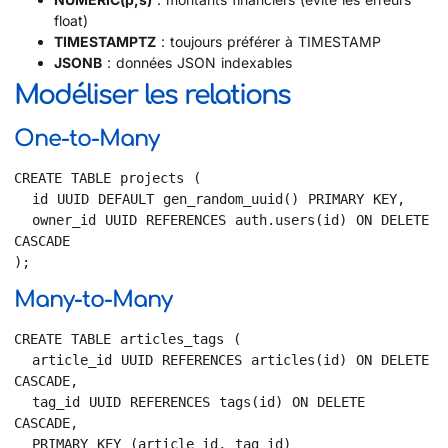
float)
TIMESTAMPTZ
: toujours préférer à TIMESTAMP
JSONB
: données JSON indexables
Modéliser les relations
One-to-Many
CREATE TABLE projects (

  id UUID DEFAULT gen_random_uuid() PRIMARY KEY,

  owner_id UUID REFERENCES auth.users(id) ON DELETE 
CASCADE

);
Many-to-Many
CREATE TABLE articles_tags (

  article_id UUID REFERENCES articles(id) ON DELETE 
CASCADE,

  tag_id UUID REFERENCES tags(id) ON DELETE 
CASCADE,

  PRIMARY KEY (article_id, tag_id)
