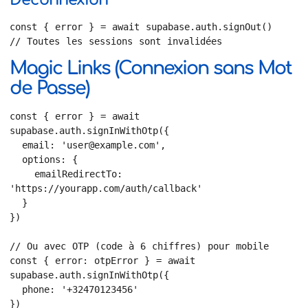
const { error } = await supabase.auth.signOut()

// Toutes les sessions sont invalidées
Magic Links (Connexion sans Mot
de Passe)
const { error } = await 
supabase.auth.signInWithOtp({

  email: 'user@example.com',

  options: {

    emailRedirectTo: 
'https://yourapp.com/auth/callback'

  }

})

// Ou avec OTP (code à 6 chiffres) pour mobile

const { error: otpError } = await 
supabase.auth.signInWithOtp({

  phone: '+32470123456'

})