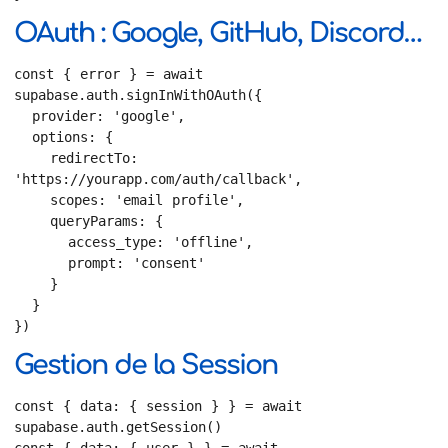
OAuth : Google, GitHub, Discord…
const { error } = await 
supabase.auth.signInWithOAuth({

  provider: 'google',

  options: {

    redirectTo: 
'https://yourapp.com/auth/callback',

    scopes: 'email profile',

    queryParams: {

      access_type: 'offline',

      prompt: 'consent'

    }

  }

})
Gestion de la Session
const { data: { session } } = await 
supabase.auth.getSession()

const { data: { user } } = await 