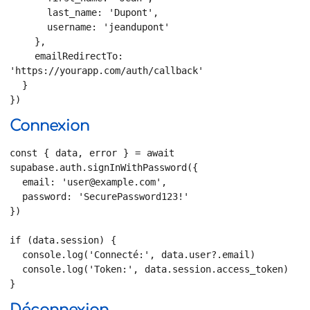
      last_name: 'Dupont',

      username: 'jeandupont'

    },

    emailRedirectTo: 
'https://yourapp.com/auth/callback'

  }

})
Connexion
const { data, error } = await 
supabase.auth.signInWithPassword({

  email: 'user@example.com',

  password: 'SecurePassword123!'

})

if (data.session) {

  console.log('Connecté:', data.user?.email)

  console.log('Token:', data.session.access_token)

}
Déconnexion