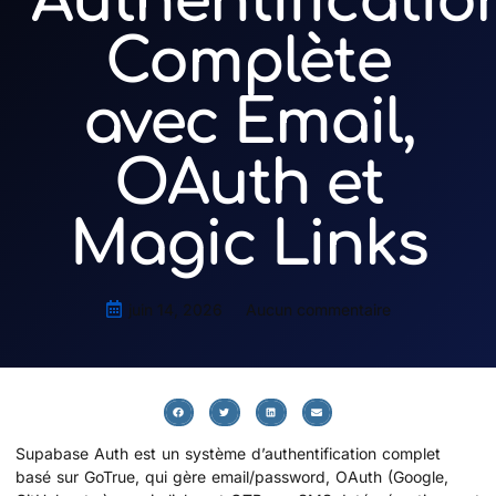
Authentificatio
Complète
avec Email,
OAuth et
Magic Links
juin 14, 2026
Aucun commentaire
Supabase Auth est un système d’authentification complet
basé sur GoTrue, qui gère email/password, OAuth (Google,