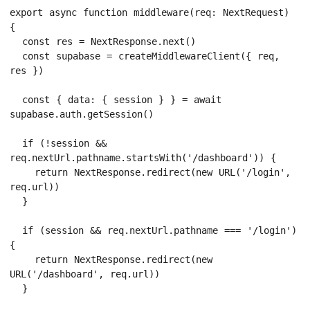
export async function middleware(req: NextRequest) 
{

  const res = NextResponse.next()

  const supabase = createMiddlewareClient({ req, 
res })

  const { data: { session } } = await 
supabase.auth.getSession()

  if (!session && 
req.nextUrl.pathname.startsWith('/dashboard')) {

    return NextResponse.redirect(new URL('/login', 
req.url))

  }

  if (session && req.nextUrl.pathname === '/login') 
{

    return NextResponse.redirect(new 
URL('/dashboard', req.url))

  }
