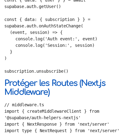
supabase.auth.getUser()

const { data: { subscription } } = 
supabase.auth.onAuthStateChange(

  (event, session) => {

    console.log('Auth event:', event)

    console.log('Session:', session)

  }

)

subscription.unsubscribe()
Protéger les Routes (Next.js
Middleware)
// middleware.ts

import { createMiddlewareClient } from 
'@supabase/auth-helpers-nextjs'

import { NextResponse } from 'next/server'

import type { NextRequest } from 'next/server'
