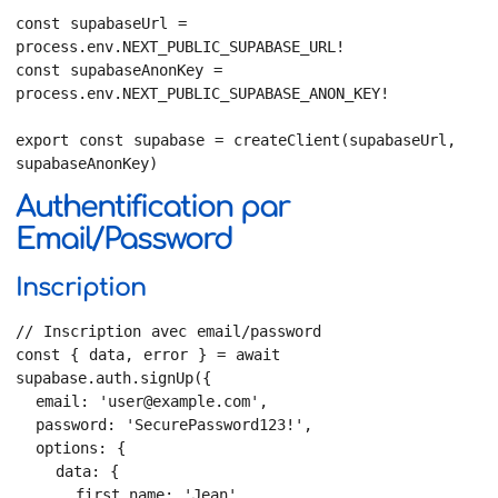
const supabaseUrl = 
process.env.NEXT_PUBLIC_SUPABASE_URL!

const supabaseAnonKey = 
process.env.NEXT_PUBLIC_SUPABASE_ANON_KEY!

export const supabase = createClient(supabaseUrl, 
supabaseAnonKey)
Authentification par
Email/Password
Inscription
// Inscription avec email/password

const { data, error } = await 
supabase.auth.signUp({

  email: 'user@example.com',

  password: 'SecurePassword123!',

  options: {

    data: {

      first_name: 'Jean',
