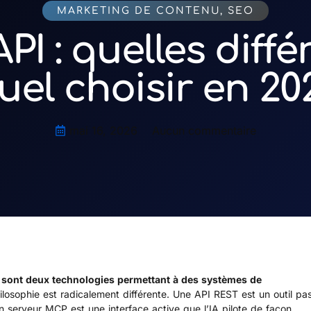
MARKETING DE CONTENU
,
SEO
PI : quelles diffé
uel choisir en 20
mai 16, 2026
Aucun commentaire
 sont deux technologies permettant à des systèmes de
hilosophie est radicalement différente. Une API REST est un outil pas
 serveur MCP est une interface active que l’IA pilote de façon