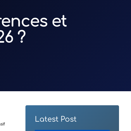
rences et
26 ?
Latest Post
sif