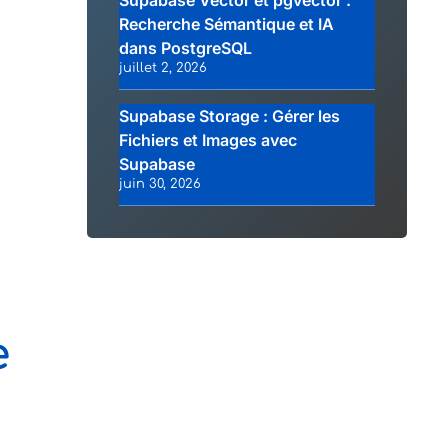
Supabase Vector et pgvector :
Recherche Sémantique et IA
dans PostgreSQL
juillet 2, 2026
Supabase Storage : Gérer les
Fichiers et Images avec
Supabase
juin 30, 2026
e