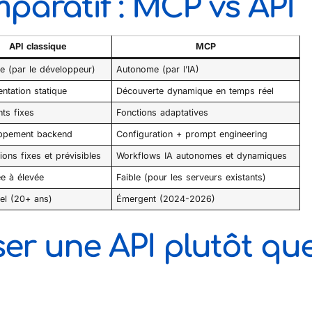
paratif : MCP vs API
API classique
MCP
e (par le développeur)
Autonome (par l’IA)
ntation statique
Découverte dynamique en temps réel
ts fixes
Fonctions adaptatives
ppement backend
Configuration + prompt engineering
tions fixes et prévisibles
Workflows IA autonomes et dynamiques
e à élevée
Faible (pour les serveurs existants)
el (20+ ans)
Émergent (2024-2026)
ser une API plutôt qu