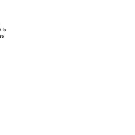
n
 la
re