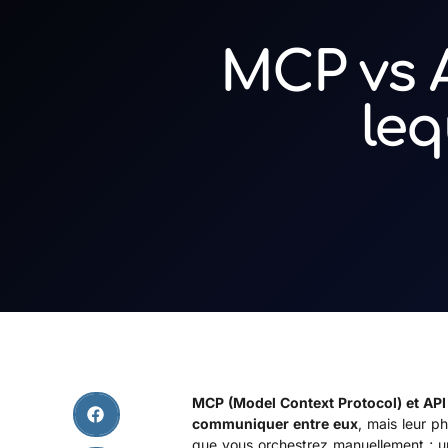
MCP vs A
leq
MCP (Model Context Protocol) et API
communiquer entre eux
, mais leur p
que vous orchestrez manuellement ; un