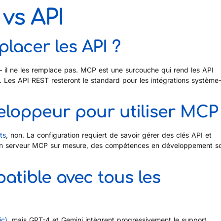
vs API
placer les API ?
 il ne les remplace pas. MCP est une surcouche qui rend les API
te. Les API REST resteront le standard pour les intégrations système
veloppeur pour utiliser MCP
ts
, non. La configuration requiert de savoir gérer des clés API et
r un serveur MCP sur mesure, des compétences en développement s
atible avec tous les
ic)
, mais GPT-4 et Gemini intègrent progressivement le support.