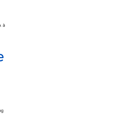
A à
e
ng