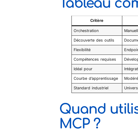
Tableau com
Critère
Orchestration
Manuell
Découverte des outils
Docume
Flexibilité
Endpoin
Compétences requises
Dévelo
Idéal pour
Intégra
Courbe d’apprentissage
Modéré
Standard industriel
Univers
Quand utili
MCP ?