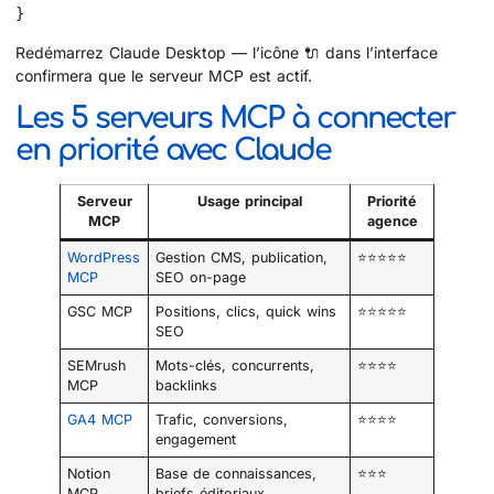
}
Redémarrez Claude Desktop — l’icône 🔌 dans l’interface
confirmera que le serveur MCP est actif.
Les 5 serveurs MCP à connecter
en priorité avec Claude
Serveur
Usage principal
Priorité
MCP
agence
WordPress
Gestion CMS, publication,
⭐⭐⭐⭐⭐
MCP
SEO on-page
GSC MCP
Positions, clics, quick wins
⭐⭐⭐⭐⭐
SEO
SEMrush
Mots-clés, concurrents,
⭐⭐⭐⭐
MCP
backlinks
GA4 MCP
Trafic, conversions,
⭐⭐⭐⭐
engagement
Notion
Base de connaissances,
⭐⭐⭐
MCP
briefs éditoriaux