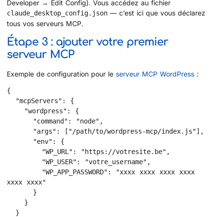
Developer → Edit Config). Vous accédez au fichier
— c’est ici que vous déclarez
claude_desktop_config.json
tous vos serveurs MCP.
Étape 3 : ajouter votre premier
serveur MCP
Exemple de configuration pour le
serveur MCP WordPress
:
{

  "mcpServers": {

    "wordpress": {

      "command": "node",

      "args": ["/path/to/wordpress-mcp/index.js"],

      "env": {

        "WP_URL": "https://votresite.be",

        "WP_USER": "votre_username",

        "WP_APP_PASSWORD": "xxxx xxxx xxxx xxxx 
xxxx xxxx"

      }

    }

  }
