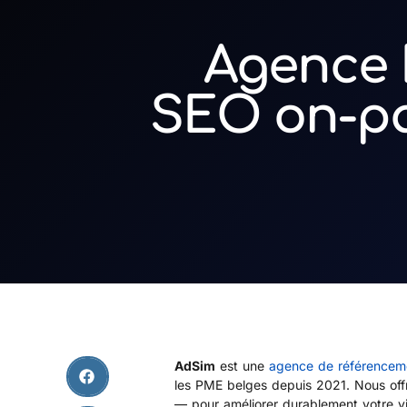
Agence 
SEO on-pag
AdSim
est une
agence de référenceme
les PME belges depuis 2021. Nous off
— pour améliorer durablement votre vis