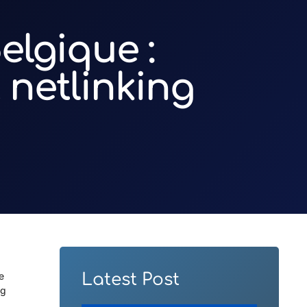
lgique :
 netlinking
e
Latest Post
ng
,