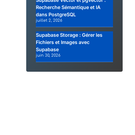
Supabase Vector et pgvector :
Recherche Sémantique et IA
dans PostgreSQL
juillet 2, 2026
Supabase Storage : Gérer les
Fichiers et Images avec
Supabase
juin 30, 2026