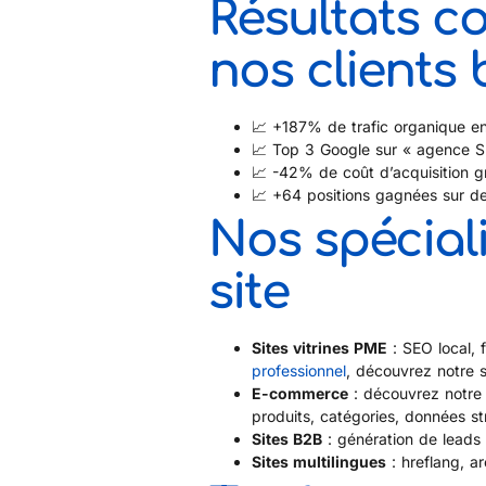
Résultats c
nos clients 
📈 +187% de trafic organique e
📈 Top 3 Google sur « agence SE
📈 -42% de coût d’acquisition 
📈 +64 positions gagnées sur de
Nos spécial
site
Sites vitrines PME
: SEO local, 
professionnel
, découvrez notre s
E-commerce
: découvrez notre
produits, catégories, données s
Sites B2B
: génération de leads 
Sites multilingues
: hreflang, a