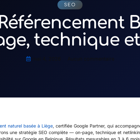
SEO
Référencement Be
e, technique et
mai 4, 2026
Aucun commentaire
nt naturel basée à Liège
, certifiée Google Partner, qui accompagn
rons une stratégie SEO complète — on-page, technique et netlinki
ibilité sur Google en Belgique. Résultats mesurables en 3 à 6 mois