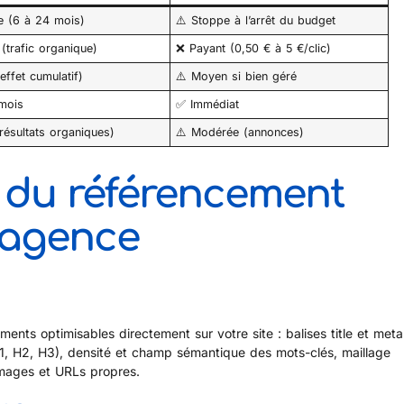
e (6 à 24 mois)
⚠️ Stoppe à l’arrêt du budget
 (trafic organique)
❌ Payant (0,50 € à 5 €/clic)
effet cumulatif)
⚠️ Moyen si bien géré
 mois
✅ Immédiat
résultats organiques)
⚠️ Modérée (annonces)
s du référencement
 agence
nts optimisables directement sur votre site : balises title et meta
H1, H2, H3), densité et champ sémantique des mots-clés, maillage
 images et URLs propres.