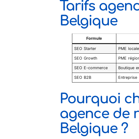
Tarifs agen
Belgique
Formule
SEO Starter
PME locale,
SEO Growth
PME région
SEO E-commerce
Boutique 
SEO B2B
Entreprise
Pourquoi c
agence de 
Belgique ?