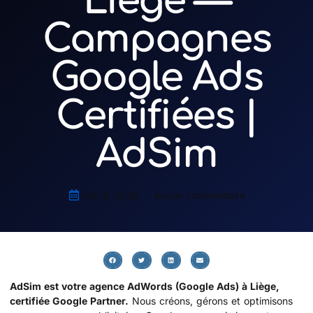
Liège —
Campagnes
Google Ads
Certifiées |
AdSim
mai 4, 2026
Aucun commentaire
AdSim est votre agence AdWords (Google Ads) à Liège,
certifiée Google Partner.
Nous créons, gérons et optimisons