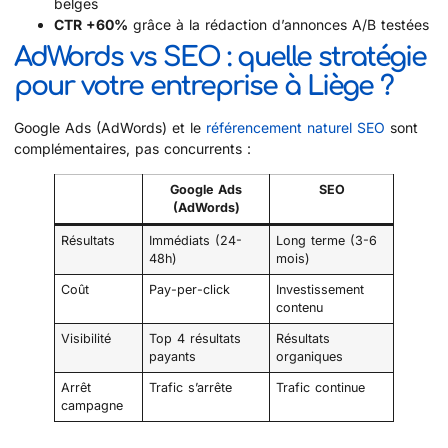
belges
CTR +60%
grâce à la rédaction d’annonces A/B testées
AdWords vs SEO : quelle stratégie
pour votre entreprise à Liège ?
Google Ads (AdWords) et le
référencement naturel SEO
sont
complémentaires, pas concurrents :
Google Ads
SEO
(AdWords)
Résultats
Immédiats (24-
Long terme (3-6
48h)
mois)
Coût
Pay-per-click
Investissement
contenu
Visibilité
Top 4 résultats
Résultats
payants
organiques
Arrêt
Trafic s’arrête
Trafic continue
campagne