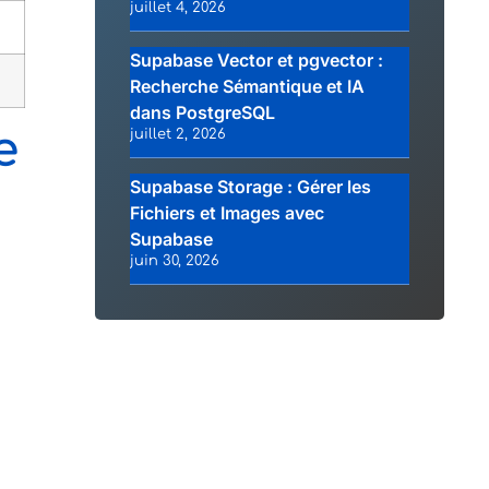
juillet 4, 2026
Supabase Vector et pgvector :
Recherche Sémantique et IA
dans PostgreSQL
e
juillet 2, 2026
Supabase Storage : Gérer les
Fichiers et Images avec
Supabase
juin 30, 2026