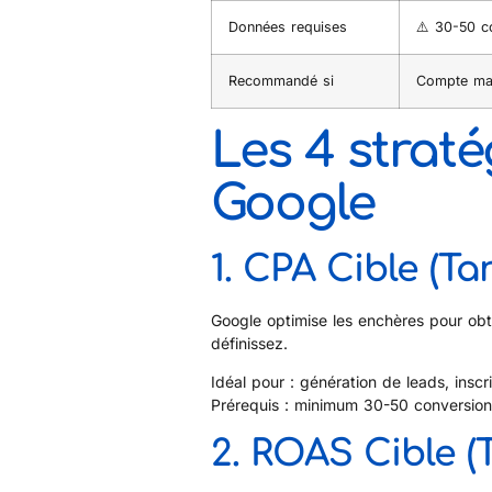
Données requises
⚠️ 30-50 c
Recommandé si
Compte mat
Les 4 strat
Google
1. CPA Cible (Ta
Google optimise les enchères pour ob
définissez.
Idéal pour : génération de leads, insc
Prérequis : minimum 30-50 conversions
2. ROAS Cible (