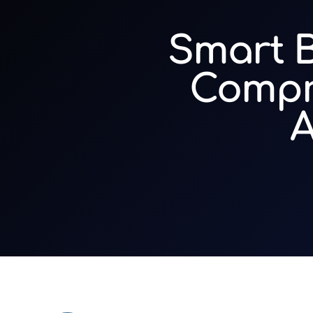
Smart B
Compr
A