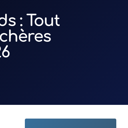
s : Tout
chères
26