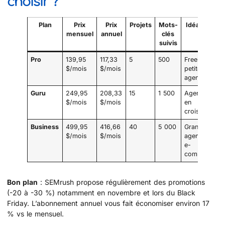
choisir ?
Plan
Prix
Prix
Projets
Mots-
Idéal pour
mensuel
annuel
clés
suivis
Pro
139,95
117,33
5
500
Freelances,
$/mois
$/mois
petites
agences
Guru
249,95
208,33
15
1 500
Agences
$/mois
$/mois
en
croissance
Business
499,95
416,66
40
5 000
Grandes
$/mois
$/mois
agences,
e-
commerce
Bon plan
: SEMrush propose régulièrement des promotions
(-20 à -30 %) notamment en novembre et lors du Black
Friday. L’abonnement annuel vous fait économiser environ 17
% vs le mensuel.