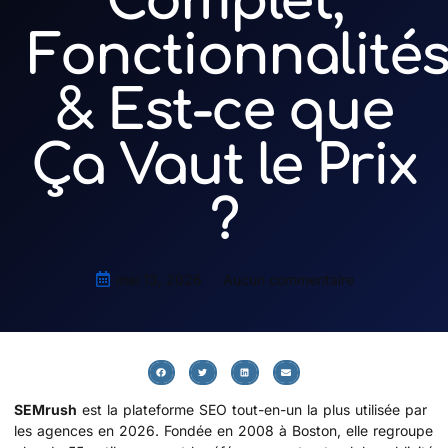
Complet,
Fonctionnalité
& Est-ce que
Ça Vaut le Prix
?
mai 13, 2026
Aucun commentaire
SEMrush
est la plateforme SEO tout-en-un la plus utilisée par
les agences en 2026. Fondée en 2008 à Boston, elle regroupe