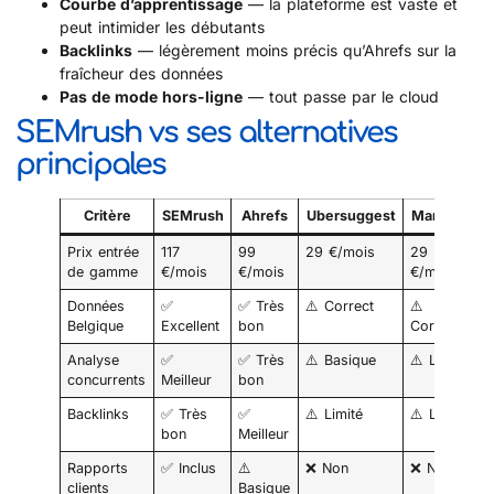
Courbe d’apprentissage
— la plateforme est vaste et
peut intimider les débutants
Backlinks
— légèrement moins précis qu’Ahrefs sur la
fraîcheur des données
Pas de mode hors-ligne
— tout passe par le cloud
SEMrush vs ses alternatives
principales
Critère
SEMrush
Ahrefs
Ubersuggest
Mangools
Prix entrée
117
99
29 €/mois
29
de gamme
€/mois
€/mois
€/mois
Données
✅
✅ Très
⚠️ Correct
⚠️
Belgique
Excellent
bon
Correct
Analyse
✅
✅ Très
⚠️ Basique
⚠️ Limité
concurrents
Meilleur
bon
Backlinks
✅ Très
✅
⚠️ Limité
⚠️ Limité
bon
Meilleur
Rapports
✅ Inclus
⚠️
❌ Non
❌ Non
clients
Basique