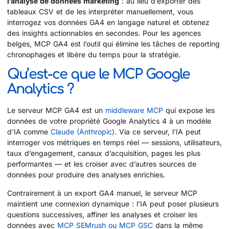
l’analyse de données marketing
: au lieu d’exporter des
tableaux CSV et de les interpréter manuellement, vous
interrogez vos données GA4 en langage naturel et obtenez
des insights actionnables en secondes. Pour les agences
belges, MCP GA4 est l’outil qui élimine les tâches de reporting
chronophages et libère du temps pour la stratégie.
Qu’est-ce que le MCP Google
Analytics ?
Le serveur MCP GA4 est un
middleware MCP
qui expose les
données de votre propriété Google Analytics 4 à un modèle
d’IA comme
Claude (Anthropic)
. Via ce serveur, l’IA peut
interroger vos métriques en temps réel — sessions, utilisateurs,
taux d’engagement, canaux d’acquisition, pages les plus
performantes — et les croiser avec d’autres sources de
données pour produire des analyses enrichies.
Contrairement à un export GA4 manuel, le serveur MCP
maintient une connexion dynamique : l’IA peut poser plusieurs
questions successives, affiner les analyses et croiser les
données avec
MCP SEMrush ou MCP GSC
dans la même