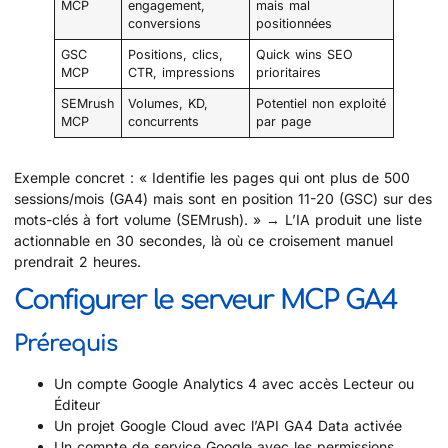
MCP
engagement,
mais mal
conversions
positionnées
GSC
Positions, clics,
Quick wins SEO
MCP
CTR, impressions
prioritaires
SEMrush
Volumes, KD,
Potentiel non exploité
MCP
concurrents
par page
Exemple concret : « Identifie les pages qui ont plus de 500
sessions/mois (GA4) mais sont en position 11-20 (GSC) sur des
mots-clés à fort volume (SEMrush). » → L’IA produit une liste
actionnable en 30 secondes, là où ce croisement manuel
prendrait 2 heures.
Configurer le serveur MCP GA4
Prérequis
Un compte Google Analytics 4 avec accès Lecteur ou
Éditeur
Un projet Google Cloud avec l’API GA4 Data activée
Un compte de service Google avec les permissions