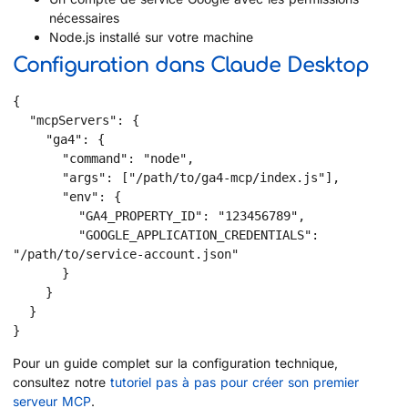
nécessaires
Node.js installé sur votre machine
Configuration dans Claude Desktop
{

  "mcpServers": {

    "ga4": {

      "command": "node",

      "args": ["/path/to/ga4-mcp/index.js"],

      "env": {

        "GA4_PROPERTY_ID": "123456789",

        "GOOGLE_APPLICATION_CREDENTIALS": 
"/path/to/service-account.json"

      }

    }

  }

}
Pour un guide complet sur la configuration technique,
consultez notre
tutoriel pas à pas pour créer son premier
serveur MCP
.