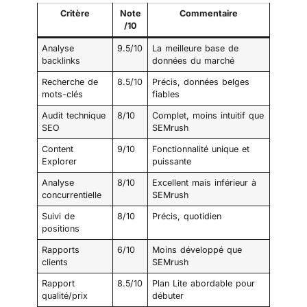
Critère
Note
Commentaire
/10
Analyse
9.5/10
La meilleure base de
backlinks
données du marché
Recherche de
8.5/10
Précis, données belges
mots-clés
fiables
Audit technique
8/10
Complet, moins intuitif que
SEO
SEMrush
Content
9/10
Fonctionnalité unique et
Explorer
puissante
Analyse
8/10
Excellent mais inférieur à
concurrentielle
SEMrush
Suivi de
8/10
Précis, quotidien
positions
Rapports
6/10
Moins développé que
clients
SEMrush
Rapport
8.5/10
Plan Lite abordable pour
qualité/prix
débuter