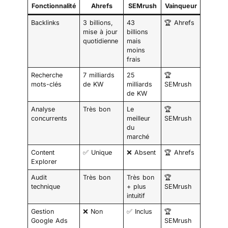
Fonctionnalité
Ahrefs
SEMrush
Vainqueur
Backlinks
3 billions,
43
🏆 Ahrefs
mise à jour
billions
quotidienne
mais
moins
frais
Recherche
7 milliards
25
🏆
mots-clés
de KW
milliards
SEMrush
de KW
Analyse
Très bon
Le
🏆
concurrents
meilleur
SEMrush
du
marché
Content
✅ Unique
❌ Absent
🏆 Ahrefs
Explorer
Audit
Très bon
Très bon
🏆
technique
+ plus
SEMrush
intuitif
Gestion
❌ Non
✅ Inclus
🏆
Google Ads
SEMrush