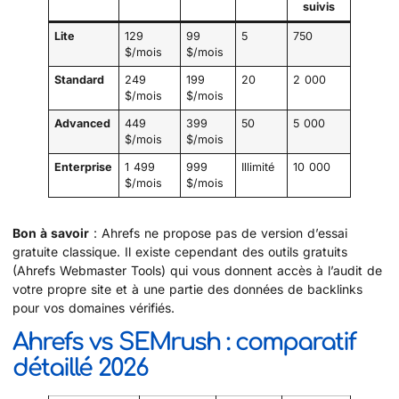
suivis
Lite
129
99
5
750
$/mois
$/mois
Standard
249
199
20
2 000
$/mois
$/mois
Advanced
449
399
50
5 000
$/mois
$/mois
Enterprise
1 499
999
Illimité
10 000
$/mois
$/mois
Bon à savoir
: Ahrefs ne propose pas de version d’essai
gratuite classique. Il existe cependant des outils gratuits
(Ahrefs Webmaster Tools) qui vous donnent accès à l’audit de
votre propre site et à une partie des données de backlinks
pour vos domaines vérifiés.
Ahrefs vs SEMrush : comparatif
détaillé 2026